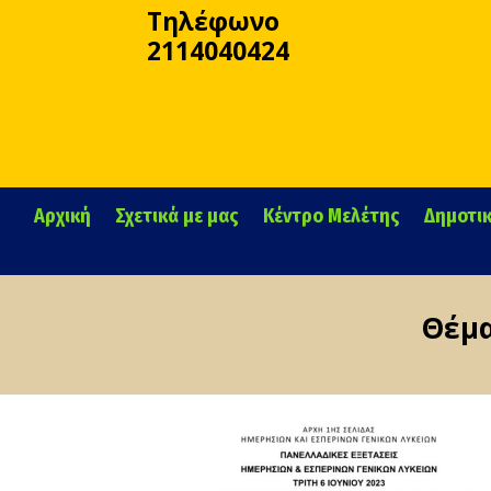
Τηλέφωνο
2114040424
Αρχική
Σχετικά με μας
Κέντρο Μελέτης
Δημοτι
Θέμα